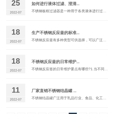
25
如何进行液体过滤、澄清...
不锈钢板框过滤器是一种用于各类液体进行过滤、澄清、提纯处理的设备。可广泛应用于制药、生化、食品饮料、水处理、酿造、石油、电子化工、电镀、印染、环保等行业...
2022-07
18
生产不锈钢反应釜的标准...
不锈钢反应釜有多种类型可供选择，可以广泛应用于许多行业，但无论是什么类型的产品，在生产过程中都必须满足相应的标准要求。1、安全可靠标准为了确保运行良好的...
2022-07
18
不锈钢反应釜的日常维护...
不锈钢反应签的日常维护要点有哪些?1.当不同介质在不锈钢反应釜中反应时，首先要检查介质是否腐蚀了主要材料。产生大量气体或高温易燃易爆化学反应的瞬时反应，以...
2022-07
11
厂家直销不锈钢结晶罐 ...
不锈钢结晶罐广泛用于乳品行业、食品、化工等工业中的物料搅拌混合，降温冷冻，成品结晶等作用。 结晶罐又称结晶反应器、低温冷却结晶器，主要是根据温度不同溶...
2022-07